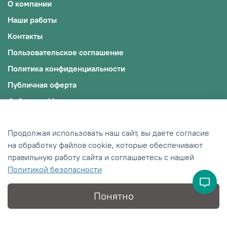
О компании
Наши работы
Контакты
Пользовательское соглашение
Политика конфиденциальности
Публичная оферта
Файлы cookie
© 2009-2025, ООО "ЭКОЖИЛЬЕ"
Продолжая использовать наш сайт, вы даете согласие
ИНН: 0242012245/ОГРН: 1190280018598
на обработку файлов cookie, которые обеспечивают
Сделано в Хезар
правильную работу сайта и соглашаетесь с нашей
Политикой безопасности
Понятно
Главная
Поиск
Корзина
Избранное
Профиль