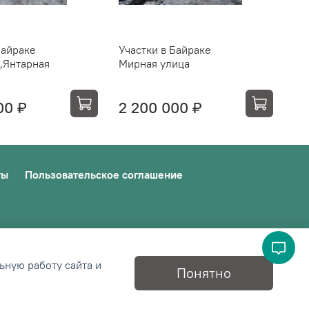
Байраке
Участки в Байраке
Уч
,Янтарная
Мирная улица
ул
Же
00 ₽
2 200 000 ₽
2 
ты
Пользовательское соглашение
ьную работу сайта и
Понятно