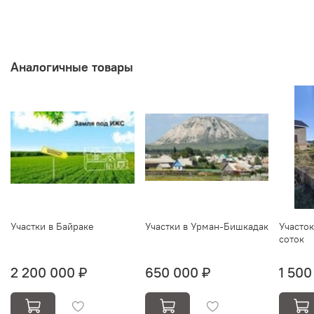
Аналогичные товары
Участки в Байраке
Участки в Урман-Бишкадак
Участо
соток
2 200 000 ₽
650 000 ₽
1 500