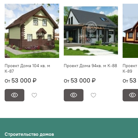
Проект Дома 104 кв. м
Проект Дома 94кв. м К-88
Проект 
К-87
К-89
53 000 ₽
53 000 ₽
53
От
От
От
Строительство домов