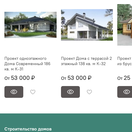
Проект одноэтажного
Проект Дома с террасой 2
Проект 
Дома Современный 186
этажный 138 кв. м К-32
из брус
кв. м К-31
53 000 ₽
53 000 ₽
25
От
От
От
Строительство домов