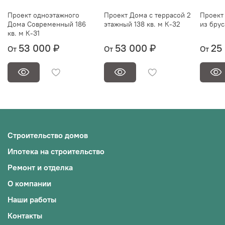
Проект одноэтажного
Проект Дома с террасой 2
Проект 
Дома Современный 186
этажный 138 кв. м К-32
из брус
кв. м К-31
53 000 ₽
53 000 ₽
25
От
От
От
Строительство домов
Ипотека на строительство
Ремонт и отделка
О компании
Наши работы
Контакты