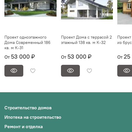
Проект одноэтажного
Проект Дома с террасой 2
Проект 
Дома Современный 186
этажный 138 кв. м К-32
из брус
кв. м К-31
53 000 ₽
53 000 ₽
25
От
От
От
Строительство домов
Ипотека на строительство
Ремонт и отделка