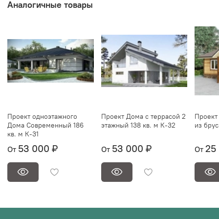
Аналогичные товары
Проект одноэтажного
Проект Дома с террасой 2
Проект 
Дома Современный 186
этажный 138 кв. м К-32
из брус
кв. м К-31
53 000 ₽
53 000 ₽
25
От
От
От