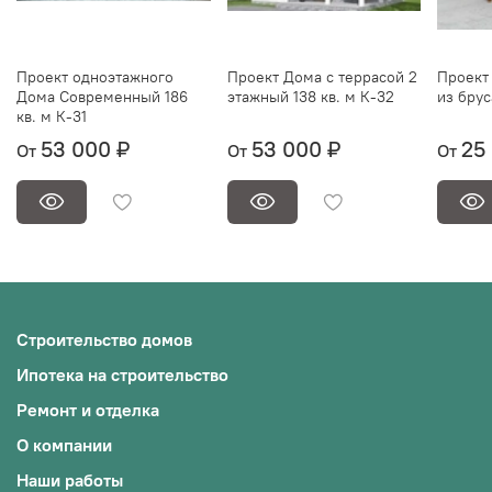
Проект одноэтажного
Проект Дома с террасой 2
Проект 
Дома Современный 186
этажный 138 кв. м К-32
из брус
кв. м К-31
53 000 ₽
53 000 ₽
25
От
От
От
Строительство домов
Ипотека на строительство
Ремонт и отделка
О компании
Наши работы